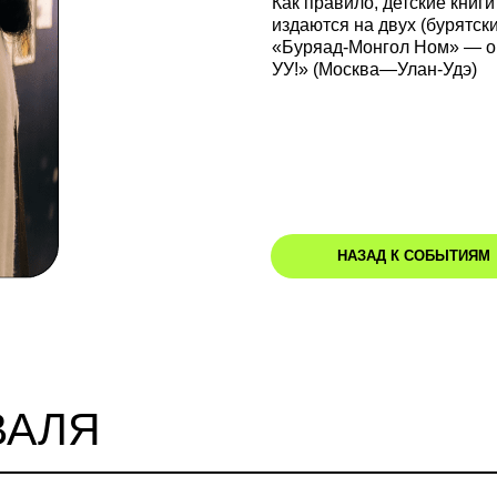
Как правило, детские книг
издаются на двух (бурятск
«Буряад-Монгол Ном» — о
УУ!» (Москва—Улан-Удэ)
НАЗАД К СОБЫТИЯМ
ЛЯ