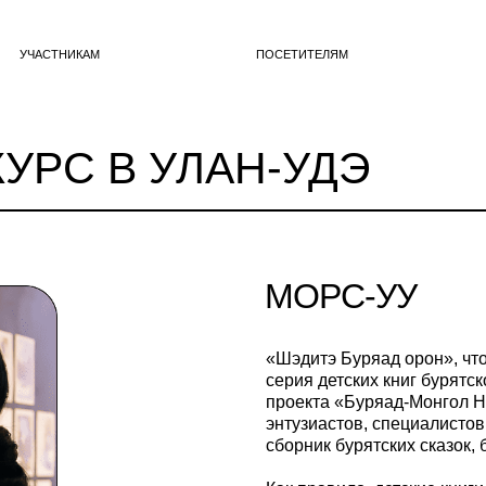
ТНИКАМ
ПОСЕТИТЕЛЯМ
О МОРСЕ
С В УЛАН-УДЭ
МОРС-УУ
«Шэдитэ Буряад орон», чт
серия детских книг бурятс
проекта «Буряад-Монгол Н
энтузиастов, специалистов
сборник бурятских сказок, 